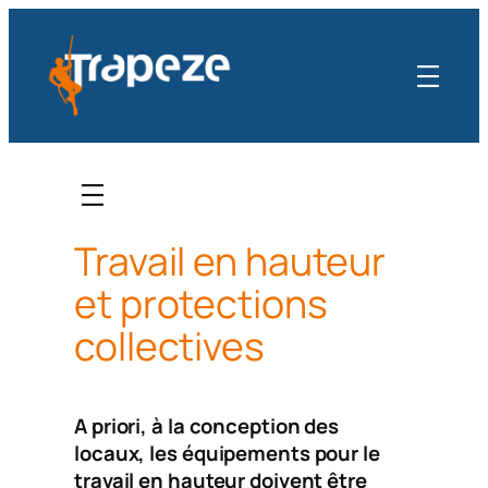
Aller
au
contenu
Travail en hauteur
et protections
collectives
A priori, à la conception des
locaux, les équipements pour le
travail en hauteur doivent être