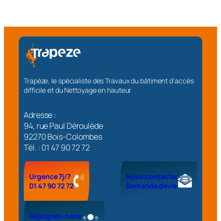
Trapèze, le spécialiste des Travaux du bâtiment d’accès
difficile et du Nettoyage en hauteur
Adresse :
94, rue Paul Déroulède
92270 Bois-Colombes
Tél. : 01 47 90 72 72
Urgence 7j/7
Nous contacter
01 47 90 72 72
Demande devis
Rejoignez-nous