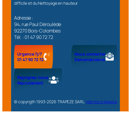
difficile et du Nettoyage en hauteur
Adresse :
94, rue Paul Déroulède
92270 Bois-Colombes
Tél. : 01 47 90 72 72
Urgence 7j/7
Nous contacter
01 47 90 72 72
Demande devis
Rejoignez-nous
Recrutement
© copyrigth 1993-
2026
TRAPEZE SARL
Mentions légales