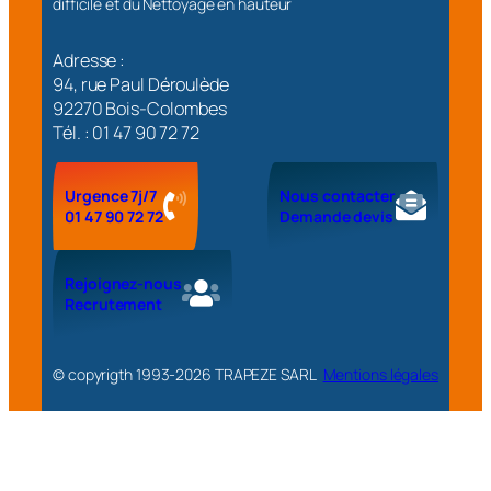
difficile et du Nettoyage en hauteur
Adresse :
94, rue Paul Déroulède
92270 Bois-Colombes
Tél. : 01 47 90 72 72
Urgence 7j/7
Nous contacter
01 47 90 72 72
Demande devis
Rejoignez-nous
Recrutement
© copyrigth 1993-
2026
TRAPEZE SARL
Mentions légales