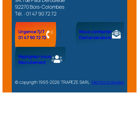
94, rue Paul Déroulède
92270 Bois-Colombes
Tél. : 01 47 90 72 72
Urgence 7j/7
Nous contacter
01 47 90 72 72
Demande devis
Rejoignez-nous
Recrutement
© copyrigth 1993-
2026
TRAPEZE SARL
Mentions légales