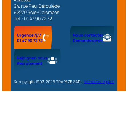
94, rue Paul Déroulède
92270 Bois-Colombes
Tél. : 01 47 90 72 72
Urgence 7j/7
Nous contacter
01 47 90 72 72
Demande devis
Rejoignez-nous
Recrutement
© copyrigth 1993-
2026
TRAPEZE SARL
Mentions légales