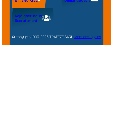
01 47 90 72 72
Demande devis
Rejoignez-nous
Recrutement
© copyrigth 1993-
2026
TRAPEZE SARL
Mentions légales