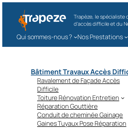
Aller
au
Trapèze, le spécialiste
contenu
d’accès difficile et du
Qui sommes-nous ?
Nos Prestations
Bâtiment Travaux Accès Diffi
Ravalement de Façade Accès
Difficile
Toiture Rénovation Entretien
Réparation Gouttière
Conduit de cheminée Gainage
Gaines Tuyaux Pose Réparation