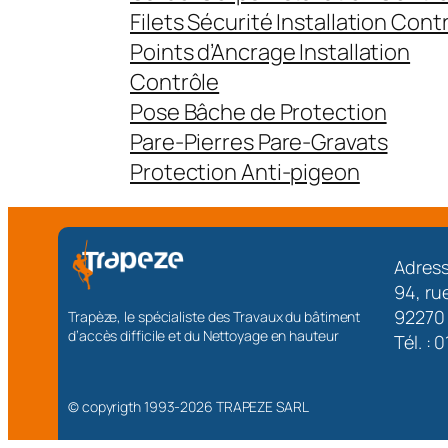
Filets Sécurité Installation Cont
Points d’Ancrage Installation
Contrôle
Pose Bâche de Protection
Pare-Pierres Pare-Gravats
Protection Anti-pigeon
Adress
94, ru
92270
Trapèze, le spécialiste des Travaux du bâtiment
d’accès difficile et du Nettoyage en hauteur
Tél. : 
© copyrigth 1993-
2026
TRAPEZE SARL