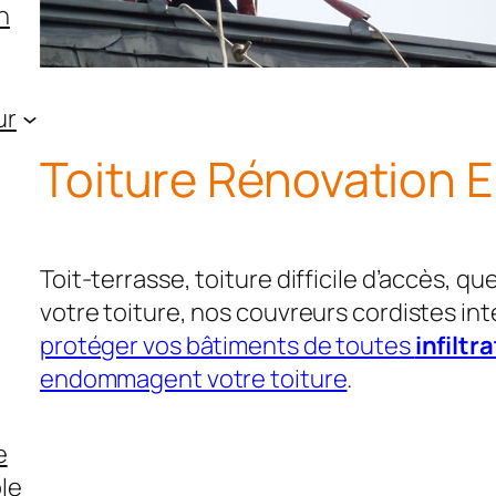
n
ur
Toiture Rénovation E
Toit-terrasse, toiture difficile d’accès, qu
votre toiture, nos couvreurs cordistes i
protéger vos bâtiments de toutes
infiltr
endommagent votre toiture
.
e
le