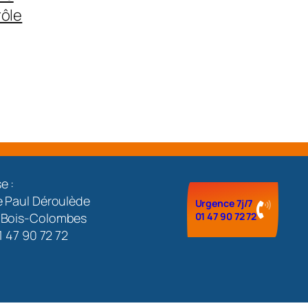
rôle
e :
e Paul Déroulède
Urgence 7j/7
 Bois-Colombes
01 47 90 72 72
01 47 90 72 72