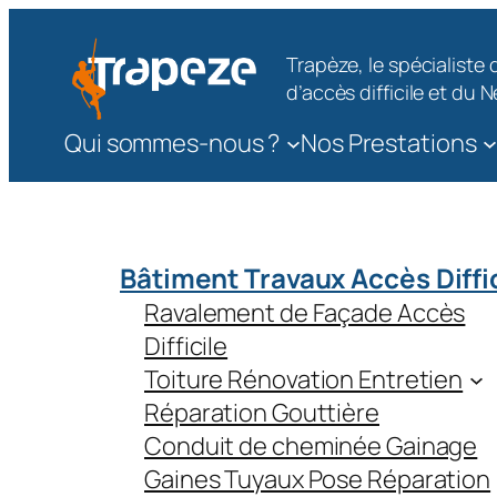
Aller
au
Trapèze, le spécialiste
contenu
d’accès difficile et du
Qui sommes-nous ?
Nos Prestations
Bâtiment Travaux Accès Diffi
Ravalement de Façade Accès
Difficile
Toiture Rénovation Entretien
Réparation Gouttière
Conduit de cheminée Gainage
Gaines Tuyaux Pose Réparation