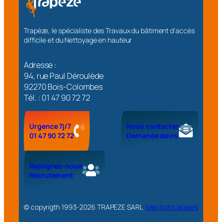
Trapèze, le spécialiste des Travaux du bâtiment d’accès
difficile et du Nettoyage en hauteur
Adresse :
94, rue Paul Déroulède
92270 Bois-Colombes
Tél. : 01 47 90 72 72
Urgence 7j/7
Nous contacter
01 47 90 72 72
Demande devis
Rejoignez-nous
Recrutement
© copyrigth 1993-
2026
TRAPEZE SARL
Mentions légales